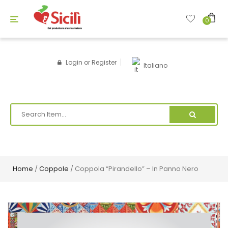
Toggle
0
navigation
Login
or
Register
Italiano
Home
/
Coppole
/ Coppola “Pirandello” – In Panno Nero