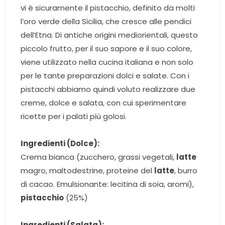
vi è sicuramente il pistacchio, definito da molti
l’oro verde della Sicilia, che cresce alle pendici
dell’Etna. Di antiche origini mediorientali, questo
piccolo frutto, per il suo sapore e il suo colore,
viene utilizzato nella cucina italiana e non solo
per le tante preparazioni dolci e salate. Con i
pistacchi abbiamo quindi voluto realizzare due
creme, dolce e salata, con cui sperimentare
ricette per i palati più golosi.
Ingredienti (Dolce):
Crema bianca (zucchero, grassi vegetali,
latte
magro, maltodestrine, proteine del
latte
, burro
di cacao. Emulsionante: lecitina di soia, aromi),
pistacchio
(25%)
Ingredienti (Salata):