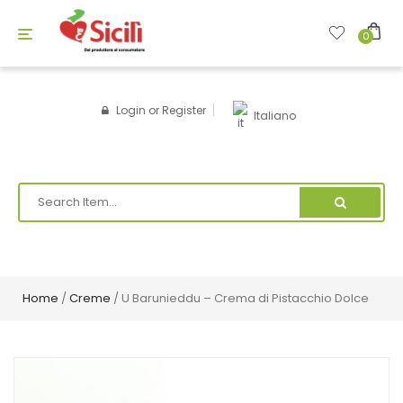
Toggle
0
navigation
Login
or
Register
Italiano
Home
/
Creme
/ U Barunieddu – Crema di Pistacchio Dolce