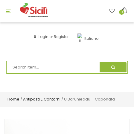
Toggle
0
navigation
Login
or
Register
Italiano
Home
/
Antipasti E Contorni
/ U Barunieddu – Caponata